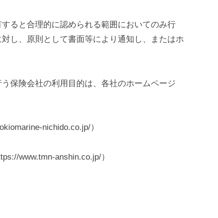
有すると合理的に認められる範囲においてのみ行
に対し、原則として書面等により通知し、またはホ
。
行う保険会社の利用目的は、各社のホームページ
rine-nichido.co.jp/）
w.tmn-anshin.co.jp/）