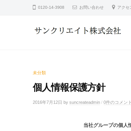
コ
ン
0120-14-3908
お問い合わせ
アクセ
ン
ク
テ
リ
ン
エ
イ
ツ
サ
ト
へ
ン
株
ス
ク
式
キ
リ
会
未分類
ッ
社
エ
プ
個人情報保護方針
イ
ト
2016年7月12日
by
suncreateadmin
/
0件のコメン
株
式
当社グループの個人
会