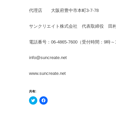
代理店 大阪府豊中市本町3-7-78
サンクリエイト株式会社 代表取締役 田
電話番号：06-4865-7600（受付時間：9時～
info@suncreate.net
www.suncreate.net
共有:
ク
F
リ
a
ッ
c
ク
e
し
b