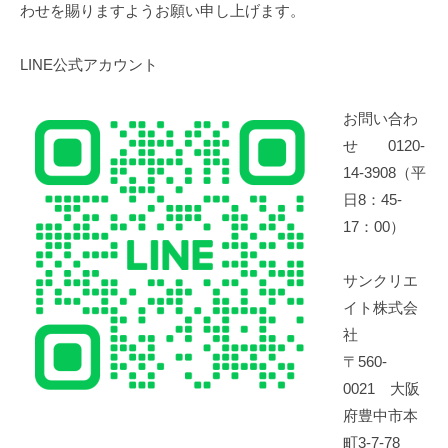
い
わせを賜りますようお願い申し上げます。
合
LINE公式アカウント
わ
せ
お問い合わ
せ 0120-
2023
14-3908（平
年
日8：45-
6
月
17：00）
13
日
サンクリエ
by
イト株式会
suncreateadmin
社
〒560-
0021 大阪
府豊中市本
町3-7-78