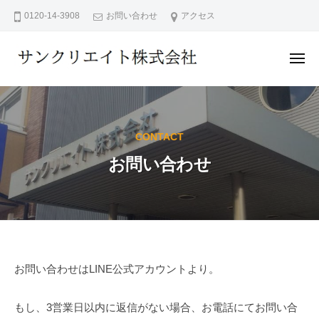
サ
ー
コ
0120-14-3908
お問い合わせ
アクセス
ン
ン
ク
テ
リ
メ
ン
エ
ニ
ュ
サ
イ
ツ
ー
ン
ト
へ
株
ク
ス
式
CONTACT
リ
キ
会
お問い合わせ
エ
ッ
社
イ
プ
ト
株
式
会
お
お問い合わせはLINE公式アカウントより。
社
問
もし、3営業日以内に返信がない場合、お電話にてお問い合