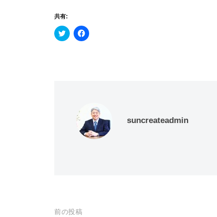
共有:
ク
F
リ
a
ッ
c
ク
e
し
b
て
o
T
o
w
k
i
で
t
共
t
有
e
す
r
る
で
に
共
は
suncreateadmin
有
ク
(
リ
新
ッ
し
ク
い
し
ウ
て
ィ
く
ン
だ
ド
さ
ウ
い
で
(
開
新
き
し
ま
い
投
前の投稿
す
ウ