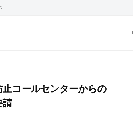
ス
防止コールセンターからの
要請
ト