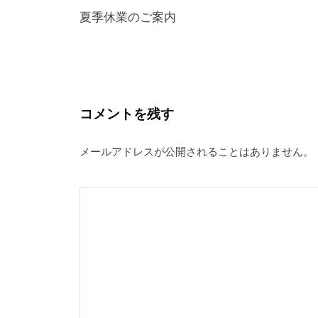
)
ィ
ン
稿
夏季休業のご案内
ド
ウ
ナ
で
開
き
ビ
ま
す
ゲ
)
ー
コメントを残す
シ
メールアドレスが公開されることはありません。
ョ
ン