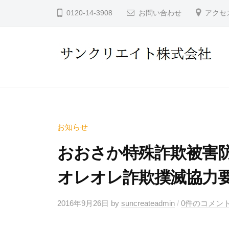
コ
ン
0120-14-3908
お問い合わせ
アクセ
ン
ク
テ
リ
ン
エ
イ
ツ
サ
ト
へ
ン
株
ス
ク
式
キ
リ
会
お知らせ
ッ
社
エ
プ
おおさか特殊詐欺被害
イ
オレオレ詐欺撲滅協力
ト
株
2016年9月26日
by
suncreateadmin
/
0件のコメン
式
会