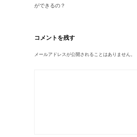
ウ
ができるの？
ナ
で
開
き
ビ
ま
す
ゲ
)
ー
コメントを残す
シ
メールアドレスが公開されることはありません。
ョ
ン