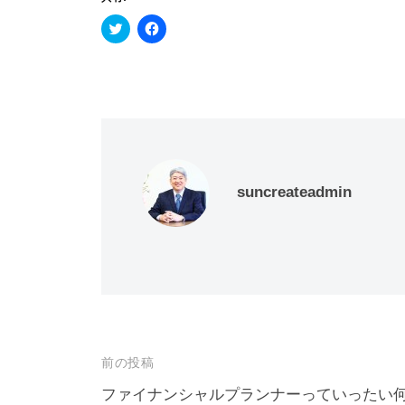
ク
F
リ
a
ッ
c
ク
e
し
b
て
o
T
o
w
k
i
で
t
共
t
有
e
す
r
る
で
に
共
は
suncreateadmin
有
ク
(
リ
新
ッ
し
ク
い
し
ウ
て
ィ
く
ン
だ
ド
さ
ウ
い
で
(
開
新
き
し
ま
い
投
前の投稿
す
ウ
)
ィ
ン
稿
ファイナンシャルプランナーっていったい
ド