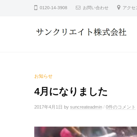
コ
ン
0120-14-3908
お問い合わせ
アクセ
ン
ク
テ
リ
ン
エ
イ
ツ
サ
ト
へ
ン
株
ス
ク
式
キ
リ
会
お知らせ
ッ
社
エ
プ
4月になりました
イ
ト
2017年4月1日
by
suncreateadmin
/
0件のコメント
株
式
会