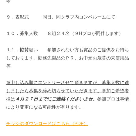
等
９．表彰式 同日、同クラブ内コンペルームにて
１０．募集人数 ８組２４名（９Hプロが同伴します）
１１．協賛願い 参加されない方も賞品のご提供をお待ち
しております。勤務先製品のＰＲ、お中元お歳暮の未使用品
等
※申し込み順にエントリーさせて頂きますが、募集人数に達
しましたら募集を締め切らせていただきます。参加ご希望者
様は
４月２７日までにご連絡くださいませ。
参加プロは事情
により変更になる可能性が有ります。
チラシのダウンロードはこちら（PDF）