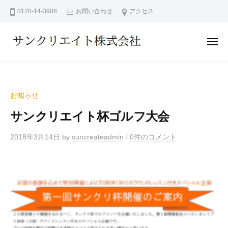
サ
ー
コ
0120-14-3908
お問い合わせ
アクセス
ン
ン
ク
テ
リ
メ
ン
エ
ニ
ュ
サ
イ
ツ
ー
ン
ト
へ
株
ク
ス
お知らせ
式
リ
キ
会
サンクリエイト杯ゴルフ大会
エ
ッ
社
イ
プ
2018年3月14日
by
suncreateadmin
/
0件のコメント
ト
株
式
会
社