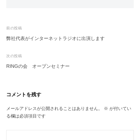
(
リ
新
ッ
し
ク
い
し
ウ
て
ィ
く
ン
だ
投
前の投稿
ド
さ
ウ
い
稿
弊社代表がインターネットラジオに出演します
で
(
開
新
ナ
き
し
ま
い
ビ
次の投稿
す
ウ
)
ィ
ゲ
ン
RINGの会 オープンセミナー
ド
ー
ウ
で
シ
開
き
ま
ョ
す
コメントを残す
)
ン
メールアドレスが公開されることはありません。
※
が付いてい
る欄は必須項目です