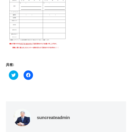
共有:
ク
F
リ
a
ッ
c
ク
e
し
b
て
o
T
o
w
k
i
で
t
共
t
有
e
す
suncreateadmin
r
る
で
に
共
は
有
ク