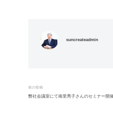
ッ
c
ク
e
し
b
て
o
T
o
w
k
i
で
t
共
t
有
e
す
r
る
で
に
共
は
suncreateadmin
有
ク
(
リ
新
ッ
し
ク
い
し
ウ
て
ィ
く
ン
だ
ド
さ
ウ
い
で
(
開
新
き
し
ま
い
投
前の投稿
す
ウ
)
ィ
ン
稿
弊社会議室にて南里秀子さんのセミナー開
ド
ウ
ナ
で
開
き