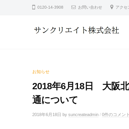
コ
ン
0120-14-3908
お問い合わせ
アクセ
ン
ク
テ
リ
ン
エ
イ
ツ
サ
ト
へ
ン
株
ス
ク
式
キ
リ
会
お知らせ
ッ
社
エ
プ
2018年6月18日 大
イ
通について
ト
株
2018年6月18日
by
suncreateadmin
/
0件のコメン
式
会