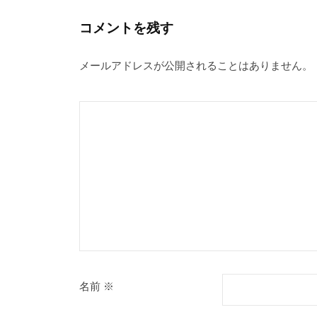
ビ
ま
す
ゲ
)
コメントを残す
ー
メールアドレスが公開されることはありません。
シ
ョ
ン
名前
※