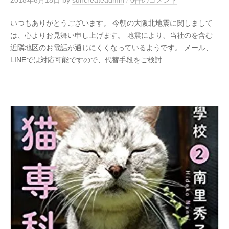
2018年6月18日
by
suncreateadmin
/
0件のコメント
いつもありがとうございます。 今朝の大阪北地震に関しまして
は、心よりお見舞い申し上げます。 地震により、当社のを含む
近隣地区のお電話が通じにくくなっているようです。 メール、
LINEでは対応可能ですので、代替手段をご検討...