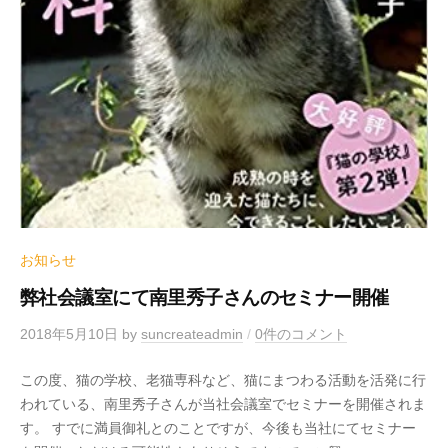
お知らせ
弊社会議室にて南里秀子さんのセミナー開催
2018年5月10日
by
suncreateadmin
/
0件のコメント
この度、猫の学校、老猫専科など、猫にまつわる活動を活発に行
われている、南里秀子さんが当社会議室でセミナーを開催されま
す。 すでに満員御礼とのことですが、今後も当社にてセミナー