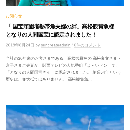
お知らせ
「 国宝頑固者熱帯魚夫婦の絆」高松観賞魚様
となりの人間国宝に認定されました！
2018年8月24日
by
suncreateadmin
/
0件のコメント
当社の30年来のお客さまである、高松観賞魚の 高松良文さま・
京子さまご夫妻が、関西テレビの人気番組「よ～いドン」で、
「となりの人間国宝さん」に認定されました。 創業54年という
歴史は、並大抵ではありません。 高松観賞魚...