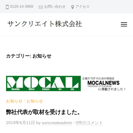
サ
ー
コ
0120-14-3908
お問い合わせ
アクセス
ン
ン
ク
テ
リ
メ
ン
エ
ニ
ュ
サ
イ
ツ
ー
ン
ト
へ
株
ク
ス
カテゴリー:
お知らせ
式
リ
キ
会
エ
ッ
社
イ
プ
ト
株
式
お知らせ
お知らせ
/
会
弊社代表が取材を受けました。
社
2019年6月11日
by
suncreateadmin
/
0件のコメント