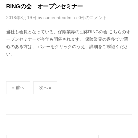
RINGの会 オープンセミナー
2018年3月19日
by
suncreateadmin
/
0件のコメント
当社も会員となっている、保険業界の団体RINGの会 こちらのオ
ープンセミナーが今年も開催されます。 保険業界の過多でご関
心のある方は、 バナーをクリックのうえ、詳細をご確認くださ
い。
投
« 前へ
次へ »
稿
の
ペ
ー
ジ
送