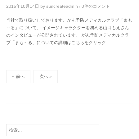
2016年10月14日
by
suncreateadmin
/
0件のコメント
当社で取り扱いしております、がん予防メディカルクラブ「まも
～る」について、 イメージキャラクターを務める山口もえさん
のインタビューが公開されています。 がん予防メディカルクラ
ブ「まも～る」についての詳細はこちらをクリック...
投
« 前へ
次へ »
稿
の
ペ
ー
ジ
送
検
り
索: