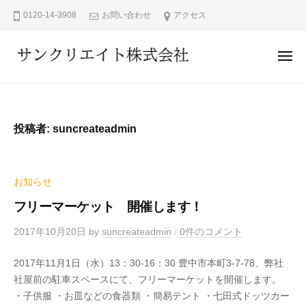
サ
ー
コ
0120-14-3908
お問い合わせ
アクセス
ン
ン
ク
テ
リ
メ
ン
エ
ニ
ュ
サ
イ
ツ
ー
ン
ト
へ
株
ク
ス
投稿者:
suncreateadmin
式
リ
キ
会
エ
ッ
社
イ
プ
お知らせ
ト
フリーマーケット 開催します！
株
式
2017年10月20日
by
suncreateadmin
/
0件のコメント
会
2017年11月1日（水）13：30-16：30 豊中市本町3-7-78、弊社
社
社屋前の駐車スペースにて、フリーマーケットを開催します。
・子供服 ・お皿などの食器類 ・簡易テント ・七田式ドッツカー