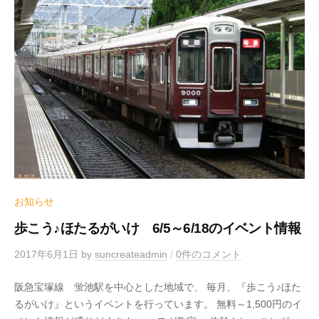
お知らせ
歩こう♪ほたるがいけ 6/5～6/18のイベント情報
2017年6月1日
by
suncreateadmin
/
0件のコメント
阪急宝塚線 蛍池駅を中心とした地域で、 毎月、『歩こう♪ほた
るがいけ』というイベントを行っています。 無料～1,500円のイ