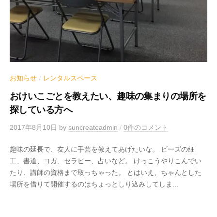
お知らせ
レンタルスペース
/
おけいこごとを教えたい、趣味の集まりの場所を
探している方へ
2017年8月10日
by
suncreateadmin
/
0件のコメント
趣味の延長で、友人に手芸を教えてあげたいな。 ビーズの細
工、書道、ヨガ、セラピー、占いなど。 けっこうやりこんでい
たり、講師の資格まで取っちゃった。 とはいえ、ちゃんとした
場所を借りて開催するのはちょっとしり込みしてしま...