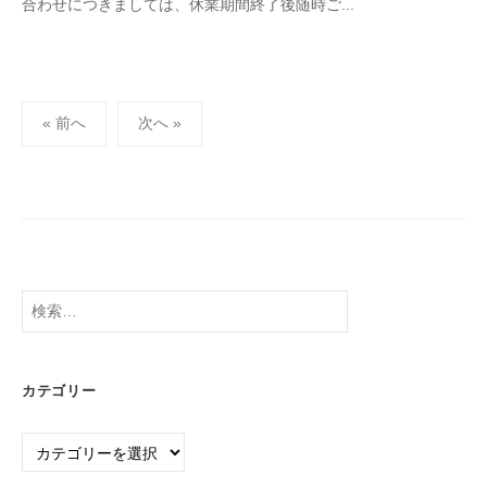
合わせにつきましては、休業期間終了後随時ご...
投
« 前へ
次へ »
稿
の
ペ
ー
ジ
送
検
り
索:
カテゴリー
カ
テ