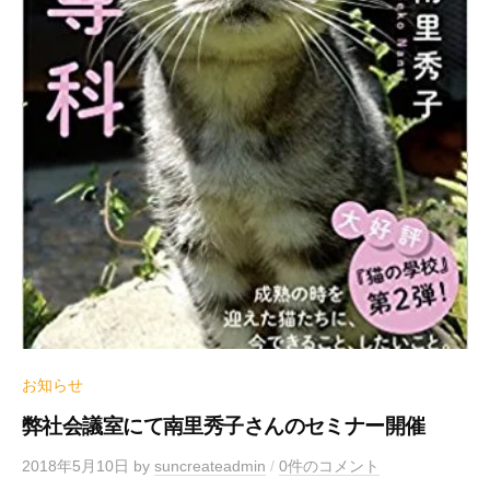
お知らせ
弊社会議室にて南里秀子さんのセミナー開催
2018年5月10日
by
suncreateadmin
/
0件のコメント